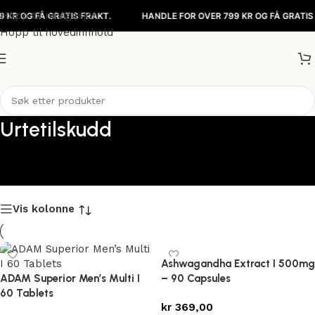
Hopp til navigasjon
OG FÅ GRATIS FRAKT.
HANDLE FOR OVER 799 KR OG FÅ GRATIS FRA
Hopp til hovedinnhold
Urtetilskudd
Vis kolonne
Ashwagandha Extract I 500mg
ADAM Superior Men’s Multi I
– 90 Capsules
60 Tablets
kr
369,00