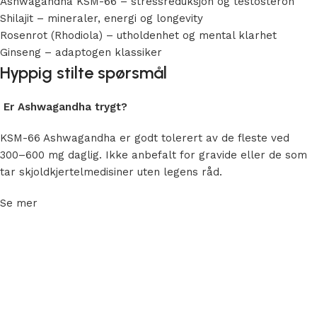
Ashwagandha KSM-66 – stressreduksjon og testosteron
Shilajit – mineraler, energi og longevity
Rosenrot (Rhodiola) – utholdenhet og mental klarhet
Ginseng – adaptogen klassiker
Hyppig stilte spørsmål
Er Ashwagandha trygt?
KSM-66 Ashwagandha er godt tolerert av de fleste ved
300–600 mg daglig. Ikke anbefalt for gravide eller de som
tar skjoldkjertelmedisiner uten legens råd.
Se mer