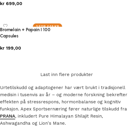
kr
699,00
Legg i handlekurv
Legg i handlekurv
3 FOR 449 KR
Bromelain + Papain I 100
Capsules
kr
199,00
Legg i handlekurv
Last inn flere produkter
Urtetilskudd og adaptogener har vært brukt i tradisjonell
medisin i tusenvis av år – og moderne forskning bekrefter
effekten på stressrespons, hormonbalanse og kognitiv
funksjon. Apex Sportsernæring fører naturlige tilskudd fra
PRANA
, inkludert Pure Himalayan Shilajit Resin,
Ashwagandha og
Lion
's Mane
.