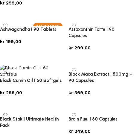
kr
299,00
Legg i handlekurv
Legg i handlekurv
3 FOR 449 KR
Ashwagandha I 90 Tablets
Astaxanthin Forte I 90
Capsules
kr
199,00
kr
299,00
Legg i handlekurv
Legg i handlekurv
Black Maca Extract I 500mg –
Black Cumin Oil I 60 Softgels
90 Capsules
kr
299,00
kr
369,00
Legg i handlekurv
Legg i handlekurv
Black Stak I Ultimate Health
Brain Fuel I 60 Capsules
Pack
kr
249,00