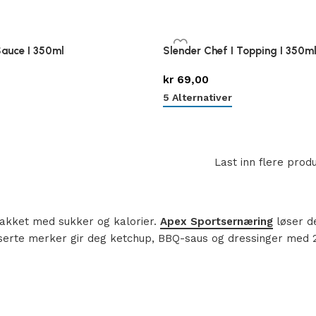
Sauce I 350ml
Slender Chef I Topping I 350m
kr
69,00
5 Alternativer
Last inn flere prod
lpakket med sukker og kalorier.
Apex Sportsernæring
løser de
iserte merker gir deg ketchup, BBQ-saus og dressinger med 2