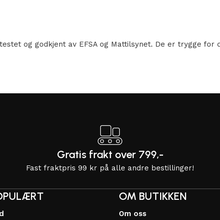
estet og godkjent av EFSA og Mattilsynet. De er trygge for de
Gratis frakt over 799,-
Fast fraktpris 99 kr på alle andre bestillinger!
OPULÆRT
OM BUTIKKEN
dd
Om oss