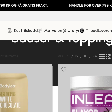
OG FÅ GRATIS FRAKT.
HANDLE FOR OVER 799 KR OG F
Kosttilskudd
Matvarer
Utstyr
Tilbud
Levera
Sauser & toppin
 resultater
Vis
9
12
18
24