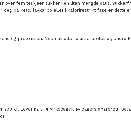
er over fem teskjeer sukker i en liten mengde saus. Sukkerfr
or deg på keto, lavkarbo eller i kalorirestrikt fase er dette
ene og proteinisen. Noen tilsetter ekstra proteiner, andre 
ver 799 kr. Levering 2–4 virkedager. 14 dagers angrerett. Bet
er.