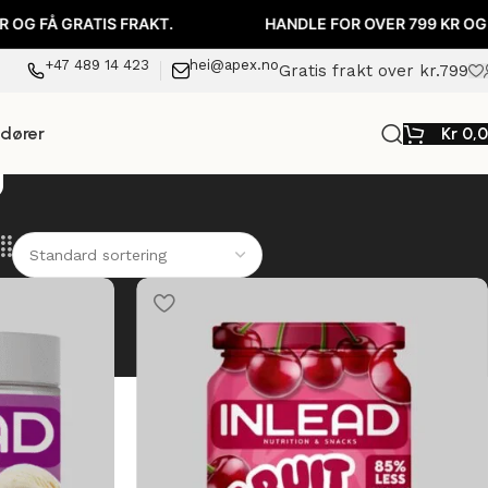
Å GRATIS FRAKT.
HANDLE FOR OVER 799 KR OG FÅ GRA
+47 489 14 423
hei@apex.no
Gratis frakt over kr.799
ndører
Kr
0,
g