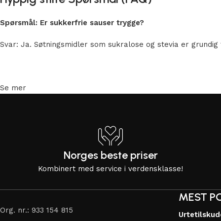
Spørsmål: Er sukkerfrie sauser trygge?
Svar: Ja. Søtningsmidler som sukralose og stevia er grundig t
Se mer
Norges beste priser
Kombinert med service i verdensklasse!
MEST P
Org. nr.: 933 154 815
Urtetilsku