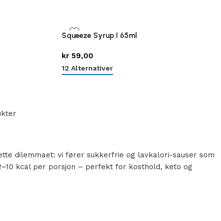
l
Squeeze Syrup I 65ml
kr
59,00
12 Alternativer
ukter
tte dilemmaet: vi fører sukkerfrie og lavkalori-sauser som
–10 kcal per porsjon – perfekt for kosthold, keto og