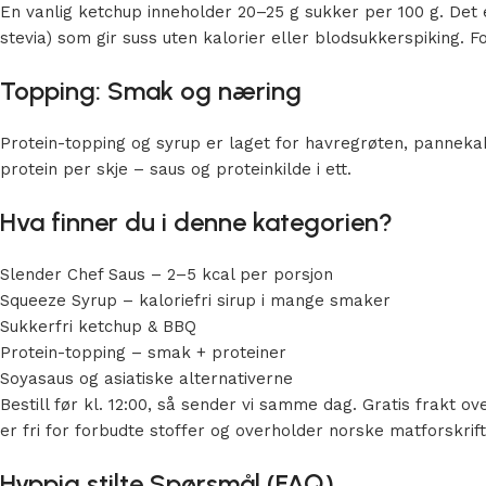
En vanlig ketchup inneholder 20–25 g sukker per 100 g. Det 
stevia) som gir suss uten kalorier eller blodsukkerspiking. F
Topping: Smak og næring
Protein-topping og syrup er laget for havregrøten, pannekak
protein per skje – saus og proteinkilde i ett.
Hva finner du i denne kategorien?
Slender Chef Saus – 2–5 kcal per porsjon
Squeeze Syrup – kaloriefri sirup i mange smaker
Sukkerfri ketchup & BBQ
Protein-topping – smak + proteiner
Soyasaus og asiatiske alternativerne
Bestill før kl. 12:00, så sender vi samme dag. Gratis frakt o
er fri for forbudte stoffer og overholder norske matforskrift
Hyppig stilte Spørsmål (FAQ)