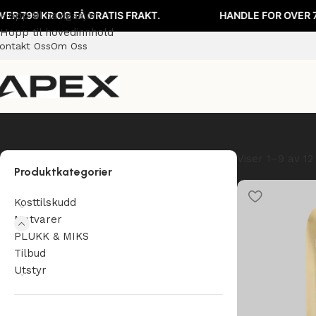
 KR OG FÅ GRATIS FRAKT.
Hopp til navigasjon
HANDLE FOR OVER 799 KR 
Hopp til hovedinnhold
ontakt Oss
Om Oss
Viser 1–9 av 12
Produktkategorier
Kosttilskudd
Matvarer
PLUKK & MIKS
Tilbud
Utstyr