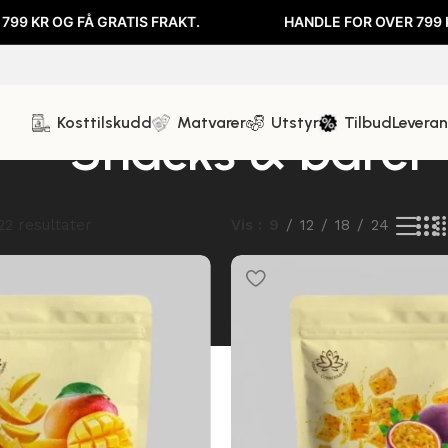
RATIS FRAKT.
HANDLE FOR OVER 799 KR OG FÅ GRATI
Kosttilskudd
Matvarer
Utstyr
Tilbud
Levera
Snacks & barer
22 resultater
Vis
9
12
18
24