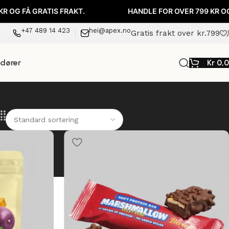
S FRAKT.
HANDLE FOR OVER 799 KR OG FÅ GRATIS FRA
+47 489 14 423
hei@apex.no
Gratis frakt over kr.799
ndører
Kr
0,