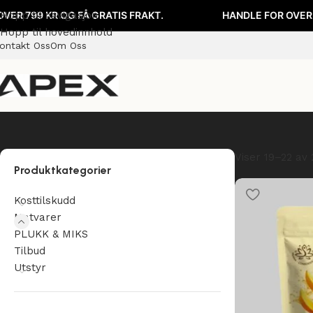
FÅ GRATIS FRAKT.
Hopp til navigasjon
HANDLE FOR OVER 799 KR OG FÅ G
Hopp til hovedinnhold
ontakt Oss
Om Oss
Viser 19–22 av 
Produktkategorier
Kosttilskudd
Matvarer
PLUKK & MIKS
Tilbud
Utstyr