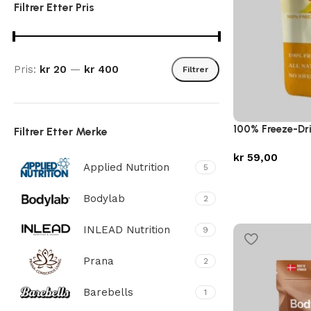
Filtrer Etter Pris
Pris:
kr 20
—
kr 400
Filtrer
100% Freeze-Dr
Filtrer Etter Merke
kr
59,00
Applied Nutrition
5
Bodylab
2
INLEAD Nutrition
9
Prana
2
Barebells
1