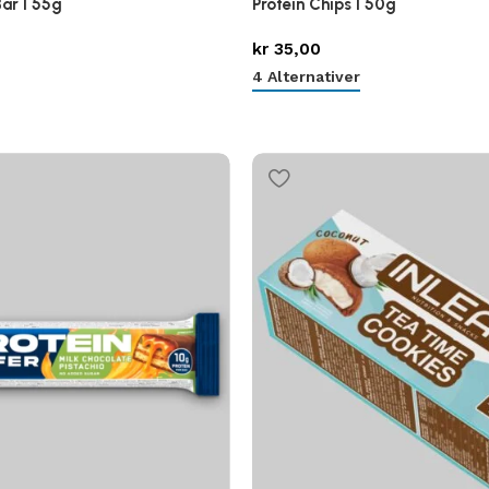
Bar I 55g
Protein Chips I 50g
kr
35,00
4 Alternativer