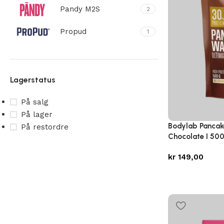
Pandy M2S
2
Propud
1
Lagerstatus
På salg
På lager
Bodylab Pancake
På restordre
Chocolate I 50
kr
149,00