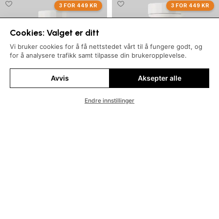
3 FOR 449 KR
3 FOR 449 KR
Cookies: Valget er ditt
Vi bruker cookies for å få nettstedet vårt til å fungere godt, og
for å analysere trafikk samt tilpasse din brukeropplevelse.
Avvis
Aksepter alle
Endre innstillinger
Butikk
Filtre
Ønskeliste
Handlekurv
Min konto
OstroVit I 5-HTP I 90 Capsules
OstroVit I Berberine I 90
Tablets
kr
199,00
kr
299,00
Legg i handlekurv
Legg i handlekurv
3 FOR 449 KR
3 FOR 449 KR