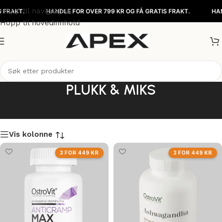
Hopp til navigasjon
HANDLE FOR OVER 799 KR OG FÅ GRATIS FRAKT.
HANDLE FOR
Hopp til hovedinnhold
PLUKK & MIKS
Vis kolonne
3 FOR 449 KR
3 FOR 449 KR