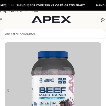
Hopp til navigasjon
HANDLE FOR OVER 799 KR OG FÅ GRATIS FRAKT.
HANDLE FOR O
Hopp til hovedinnhold
Hjem
/
Kosttilskudd
/
Proteinpulver