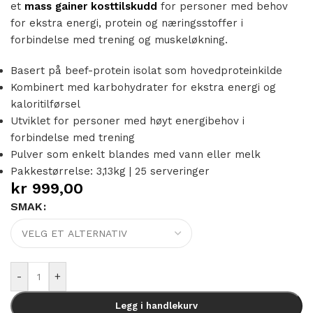
et
mass gainer kosttilskudd
for personer med behov
for ekstra energi, protein og næringsstoffer i
forbindelse med trening og muskeløkning.
Basert på beef-protein isolat som hovedproteinkilde
Kombinert med karbohydrater for ekstra energi og
kaloritilførsel
Utviklet for personer med høyt energibehov i
forbindelse med trening
Pulver som enkelt blandes med vann eller melk
Pakkestørrelse: 3,13kg | 25 serveringer
kr
999,00
SMAK
Alternative:
-
+
Legg i handlekurv