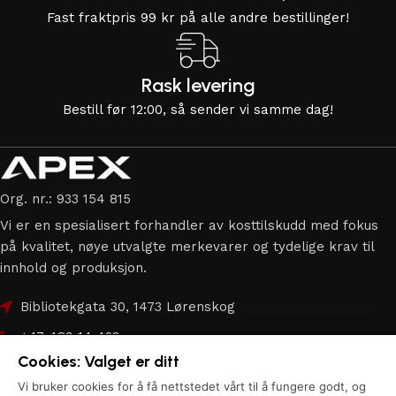
Fast fraktpris 99 kr på alle andre bestillinger!
Rask levering
Bestill før 12:00, så sender vi samme dag!
Org. nr.: 933 154 815
Vi er en spesialisert forhandler av kosttilskudd med fokus
på kvalitet, nøye utvalgte merkevarer og tydelige krav til
innhold og produksjon.
Bibliotekgata 30, 1473 Lørenskog
+47 489 14 423
Cookies: Valget er ditt
hei@apex.no
Vi bruker cookies for å få nettstedet vårt til å fungere godt, og