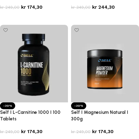
kr
174,30
kr
244,30
kr
249,00
kr
349,00
Legg i handlekurv
Legg i handlekurv
-30%
-30%
Self I L-Carnitine 1000 I 100
Self I Magnesium Natural I
Tablets
300g
kr
174,30
kr
174,30
kr
249,00
kr
249,00