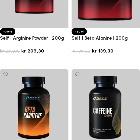
-30%
-30%
Self I Arginine Powder I 200g
Self I Beta Alanine I 200g
kr
209,30
kr
139,30
kr
299,00
kr
199,00
Legg i handlekurv
Legg i handlekurv