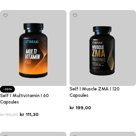
Legg i handlekurv
Legg i handlekurv
Self I Muscle ZMA I 120
-30%
Capsules
Self I Multivitamin I 60
Capsules
kr
199,00
kr
111,30
kr
159,00
Legg i handlekurv
Legg i handlekurv