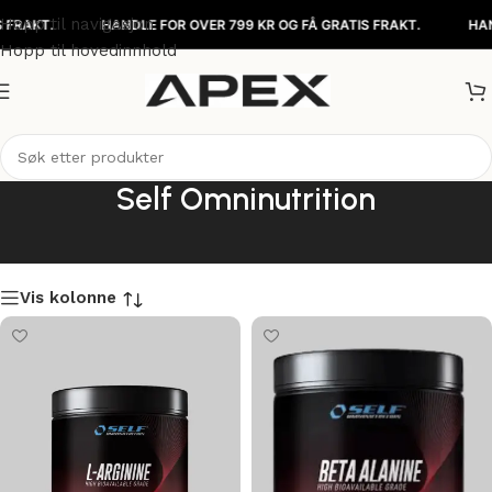
Hopp til navigasjon
T.
HANDLE FOR OVER 799 KR OG FÅ GRATIS FRAKT.
HANDLE F
Hopp til hovedinnhold
Self Omninutrition
Vis kolonne