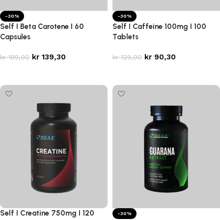
-30%
-30%
Self I Beta Carotene I 60
Self I Caffeine 100mg I 100
Capsules
Tablets
kr
139,30
kr
90,30
kr
199,00
kr
129,00
Legg i handlekurv
Legg i handlekurv
Self I Creatine 750mg I 120
-30%