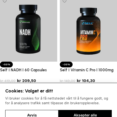
-50%
-30%
Self I NADH I 60 Capsules
Self I Vitamin C Pro I 1000mg
kr
209,50
kr
104,30
kr
419,00
kr
149,00
Legg i handlekurv
Legg i handlekurv
Cookies: Valget er ditt
Vi bruker cookies for å få nettstedet vårt til å fungere godt, og
for å analysere trafikk samt tilpasse din brukeropplevelse.
Avvis
Aksepter alle