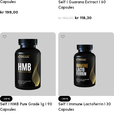
Capsules
Self I Guarana Extract I 60
Capsules
kr
199,00
kr
118,30
kr
169,00
Legg i handlekurv
Legg i handlekurv
-30%
-30%
Self I HMB Pure Grade 1g I 90
Self I Immune Lactoferrin I 30
Capsules
Capsules