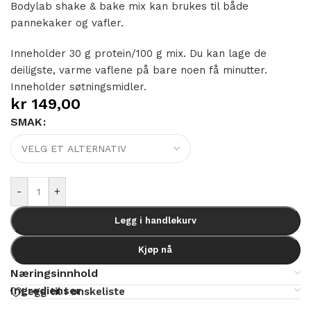
Bodylab shake & bake mix kan brukes til både
pannekaker og vafler.
Inneholder 30 g protein/100 g mix. Du kan lage de
deiligste, varme vaflene på bare noen få minutter.
Inneholder søtningsmidler.
kr
149,00
SMAK
Alternative:
-
+
Legg i handlekurv
Kjøp nå
Næringsinnhold
Ingredienser
Legg til i ønskeliste