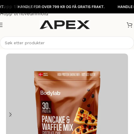
Hopp til navigasjon
HANDLE FOR OVER 799 KR OG FÅ GRATIS FRAKT.
HANDLE FOR OV
Hopp til hovedinnhold
Hjem
/
Matvarer
/
Andre