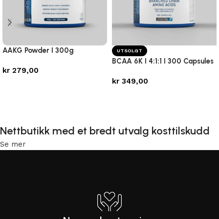
AAKG Powder I 300g
UTSOLGT
BCAA 6K I 4:1:1 I 300 Capsules
kr
279,00
kr
349,00
Legg i handlekurv
Les mer
Nettbutikk med et bredt utvalg kosttilskudd
Se mer