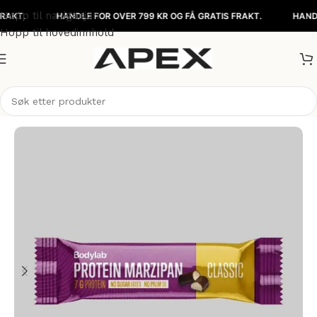
Hopp til navigasjon
.
HANDLE FOR OVER 799 KR OG FÅ GRATIS FRAKT.
HANDLE FO
Hopp til hovedinnhold
Hjem
/
Matvarer
/
Snacks & barer