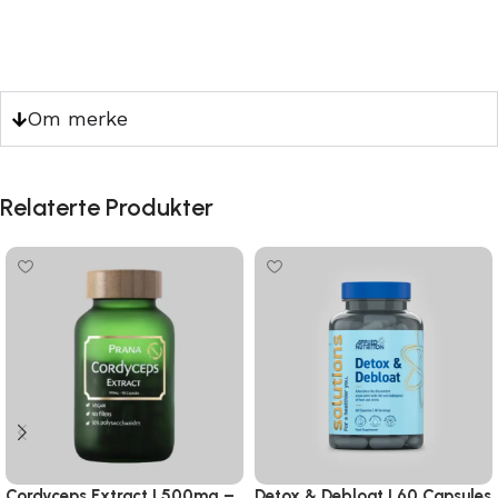
Om merke
Relaterte Produkter
Cordyceps Extract I 500mg –
Detox & Debloat I 60 Capsules