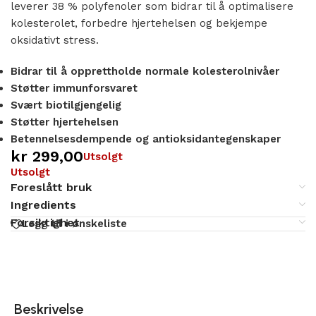
leverer 38 % polyfenoler som bidrar til å optimalisere
kolesterolet, forbedre hjertehelsen og bekjempe
oksidativt stress.
Bidrar til å opprettholde normale kolesterolnivåer
Støtter immunforsvaret
Svært biotilgjengelig
Støtter hjertehelsen
Betennelsesdempende og antioksidantegenskaper
kr
299,00
Utsolgt
Utsolgt
Foreslått bruk
Ingredients
Forsiktighet
Legg til i ønskeliste
Beskrivelse