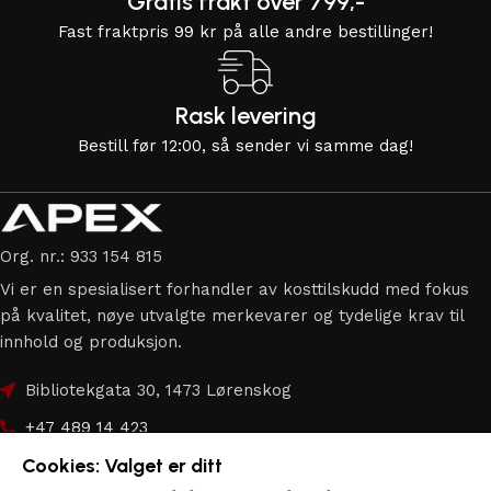
Gratis frakt over 799,-
Fast fraktpris 99 kr på alle andre bestillinger!
Rask levering
Bestill før 12:00, så sender vi samme dag!
Org. nr.: 933 154 815
Vi er en spesialisert forhandler av kosttilskudd med fokus
på kvalitet, nøye utvalgte merkevarer og tydelige krav til
innhold og produksjon.
Bibliotekgata 30, 1473 Lørenskog
+47 489 14 423
Cookies: Valget er ditt
hei@apex.no