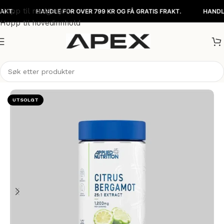
Hopp til navigasjon
HANDLE FOR OVER 799 KR OG FÅ GRATIS FRAKT.
HANDLE FOR 
Hopp til hovedinnhold
Hjem
/
Kosttilskudd
/
Urtetilskudd
UTSOLGT