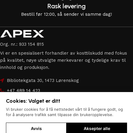
Rask levering
Bestill før 12:00, så sender vi samme dag!
Org. nr.: 933 154 815
Vi er en spesialisert forhandler av kosttilskudd med fokus
på kvalitet, nøye utvalgte merkevarer og tydelige krav til
innhold og produksjon.
Bibliotekgata 30, 1473 Lørenskog
+47 489 14 423
Cookies: Valget er ditt
hei@apex.no
Vi bruker cookies for å få nettstedet vårt til å fungere godt, og
Copyright © 2026
Apex.no
| Alle rettigheter forbeholdes.
for å analysere trafikk samt tilpasse din brukeropplevelse.
Avvis
Aksepter alle