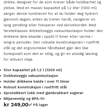
drikke, designet for de som krever både holdbarhet og
ytelse. Med en massiv kapasitet på 1,2 liter (1200 ml)
sørger denne tumbleren for at du holder deg hydrert
gjennom dagen, enten du trener hardt, navigerer en
lang pendling eller fokuserer ved skrivebordet. Med
førsteklasses dobbeltveggs vakuumisolasjon holder den
drikkene dine iskalde i opptil 11 timer eller varme i
lengre perioder. Den robuste konstruksjonen i rustfritt
stål og det ergonomiske håndtaket gjør den like
funksjonell som den er stilig, og gir en allsidig løsning
for ethvert miljø.
Stor kapasitet på 1,2 l (1200 ml)
Dobbelveggs vakuumisolasjon
Holder drikkene kalde i over 11 timer
Robust konstruksjon i rustfritt stål
Sprutsikkert lokk med gjenbrukbart sugerør
Miljøvennlig og BPA-fri
kr
249,00
På lager