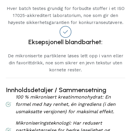
Hver batch testes grundig for forbudte stoffer i et ISO
17025-akkreditert laboratorium, noe som gir den
høyeste sikkerhetsgarantien for konkurranseutøvere.
Eksepsjonell blandbarhet:
De mikroniserte partiklene løses lett opp i vann eller
din favorittdrikk, noe som sikrer en jevn tekstur uten
kornete rester.
Innholdsdetaljer / Sammensetning
100 % mikronisert kreatinmonohydrat: En
formel med høy renhet, én ingrediens (i den
usmaksatte versjonen) for maksimal effekt.
Mikroniseringsteknologi: Har redusert
partikkelstørrelse for bedre løselighet og