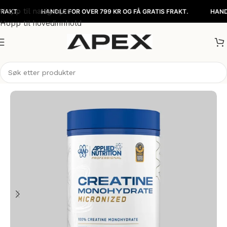
Hopp til navigasjon
HANDLE FOR OVER 799 KR OG FÅ GRATIS FRAKT.
HANDLE FOR
Hopp til hovedinnhold
Hjem
/
Kosttilskudd
/
Kreatin