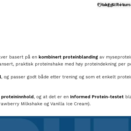
Frakt & Retur
Legg til i øn
ulver basert på en
kombinert proteinblanding
av myseprotein
lansert, praktisk proteinshake med høy proteindekning per p
l
, og passer godt både etter trening og som et enkelt prote
r proteininnhold
, og at det er en
Informed Protein-testet
bla
rawberry Milkshake og Vanilla Ice Cream).