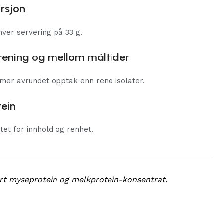
orsjon
hver servering på 33 g.
trening og mellom måltider
 mer avrundet opptak enn rene isolater.
tein
tet for innhold og renhet.
ert myseprotein og melkprotein-konsentrat.