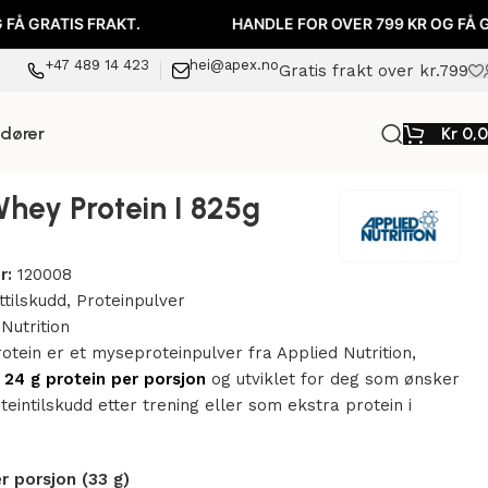
 FRAKT.
HANDLE FOR OVER 799 KR OG FÅ GRATIS FRA
+47 489 14 423
hei@apex.no
Gratis frakt over kr.799
ndører
Kr
0,
Whey Protein I 825g
r:
120008
ttilskudd
,
Proteinpulver
Nutrition
rotein er et myseproteinpulver fra Applied Nutrition,
r
24 g protein per porsjon
og utviklet for deg som ønsker
teintilskudd etter trening eller som ekstra protein i
r porsjon (33 g)