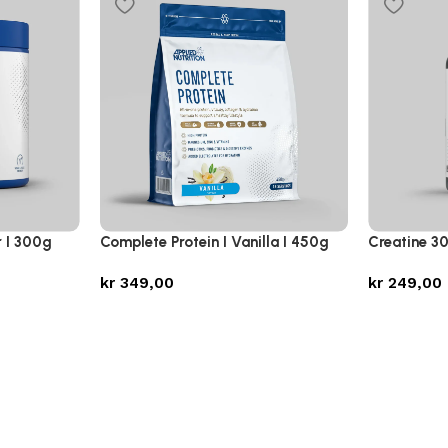
r I 300g
Complete Protein I Vanilla I 450g
Creatine 3
kr
349,00
kr
249,00