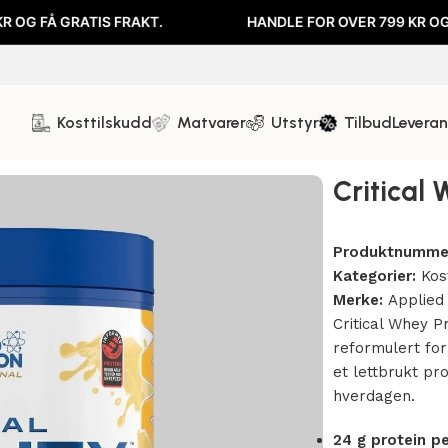
ATIS FRAKT.
HANDLE FOR OVER 799 KR OG FÅ GRATIS
Kosttilskudd
Matvarer
Utstyr
Tilbud
Levera
825g
Critical 
Produktnumme
Kategorier:
Kos
Merke:
Applied 
Critical Whey P
reformulert fo
et lettbrukt pro
hverdagen.
24 g protein pe