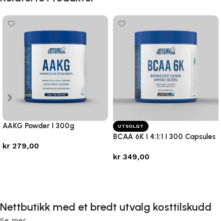
AAKG Powder I 300g
UTSOLGT
BCAA 6K I 4:1:1 I 300 Capsules
kr
279,00
kr
349,00
Legg i handlekurv
Les mer
Nettbutikk med et bredt utvalg kosttilskudd
Se mer