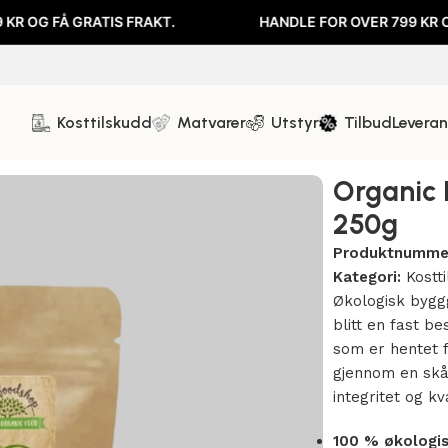
GRATIS FRAKT.
HANDLE FOR OVER 799 KR OG FÅ GRATI
Kosttilskudd
Matvarer
Utstyr
Tilbud
Levera
Organic 
250g
Produktnumme
Kategori:
Kostt
Økologisk byggg
blitt en fast b
som er hentet 
gjennom en skå
integritet og kva
100 % økologi