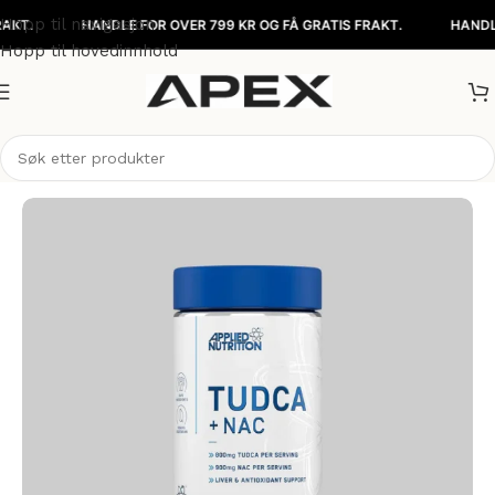
Hopp til navigasjon
HANDLE FOR OVER 799 KR OG FÅ GRATIS FRAKT.
HANDLE FOR
Hopp til hovedinnhold
Hjem
/
Kosttilskudd
/
Vitaminer & Mineraler