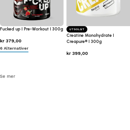
Fucked up I Pre-Workout I 300g
UTSOLGT
Creatine Monohydrate I
kr
379,00
Creapure® I 300g
6 Alternativer
kr
399,00
Velg alternativ
Les mer
Se mer