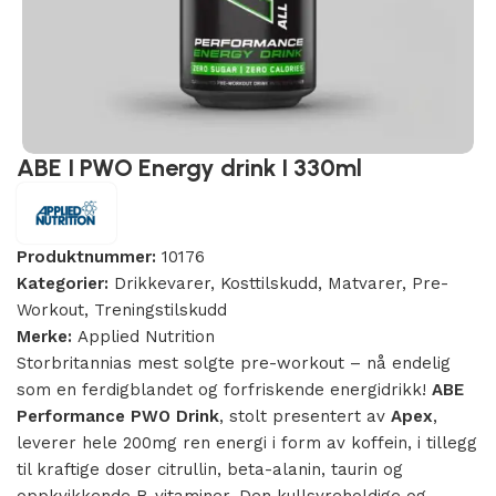
ABE I PWO Energy drink I 330ml
Produktnummer:
10176
Kategorier:
Drikkevarer
,
Kosttilskudd
,
Matvarer
,
Pre-
Workout
,
Treningstilskudd
Merke:
Applied Nutrition
Storbritannias mest solgte pre-workout – nå endelig
som en ferdigblandet og forfriskende energidrikk!
ABE
Performance PWO Drink
, stolt presentert av
Apex
,
leverer hele 200mg ren energi i form av koffein, i tillegg
til kraftige doser citrullin, beta-alanin, taurin og
oppkvikkende B-vitaminer. Den kullsyreholdige og