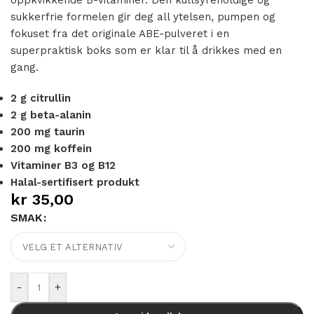
sukkerfrie formelen gir deg all ytelsen, pumpen og
fokuset fra det originale ABE-pulveret i en
superpraktisk boks som er klar til å drikkes med en
gang.
2 g citrullin
2 g beta-alanin
200 mg taurin
200 mg koffein
Vitaminer B3 og B12
Halal-sertifisert produkt
kr
35,00
SMAK
Alternative:
-
+