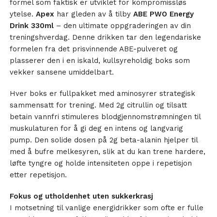
formel som faktisk er utviklet for kompromissløs
ytelse.
Apex
har gleden av å tilby
ABE PWO Energy
Drink 330ml
– den ultimate oppgraderingen av din
treningshverdag. Denne drikken tar den legendariske
formelen fra det prisvinnende ABE-pulveret og
plasserer den i en iskald, kullsyreholdig boks som
vekker sansene umiddelbart.
Hver boks er fullpakket med aminosyrer strategisk
sammensatt for trening. Med 2g citrullin og tilsatt
betain vannfri stimuleres blodgjennomstrømningen til
muskulaturen for å gi deg en intens og langvarig
pump. Den solide dosen på 2g beta-alanin hjelper til
med å bufre melkesyren, slik at du kan trene hardere,
løfte tyngre og holde intensiteten oppe i repetisjon
etter repetisjon.
Fokus og utholdenhet uten sukkerkrasj
I motsetning til vanlige energidrikker som ofte er fulle