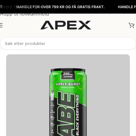
Hopp til navigasjon
HANDLE FOR OVER 799 KR OG FÅ GRATIS FRAKT.
HANDLE FOR OV
Hopp til hovedinnhold
Hjem
/
Matvarer
/
Drikkevarer