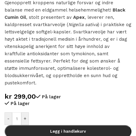
Gjenopprett kroppens naturlige forsvar og indre
balanse med en eldgammel helsehemmelighet!
Black
Cumin Oil
, stolt presentert av
Apex
, leverer ren,
kaldpresset svartkarveolje (
Nigella sativa
) i praktiske og
lettsvelgelige softgel-kapsler. Svartkarveolje har vært
høyt aktet i tradisjonell medisin i århundrer, og er i dag
vitenskapelig anerkjent for sitt høye innhold av
kraftfulle antioksidanter som tymokinon, samt
essensielle fettsyrer. Perfekt for deg som ønsker å
støtte immunforsvaret, optimalisere kolesterol- og
blodsukkernivået, og opprettholde en sunn hud og
pustekomfort.
kr
299,00
På lager
På lager
Alternative:
-
+
Legg i handlekurv