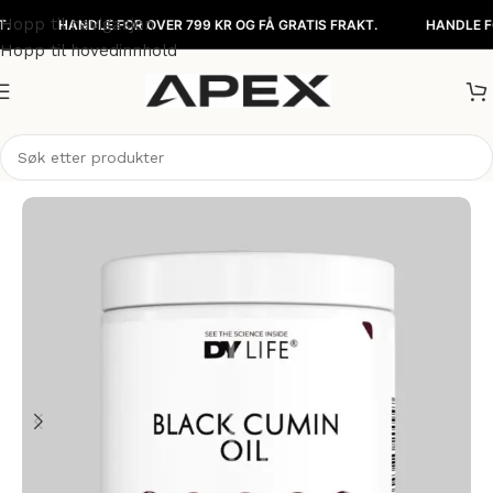
Hopp til navigasjon
HANDLE FOR OVER 799 KR OG FÅ GRATIS FRAKT.
HANDLE FOR OVE
Hopp til hovedinnhold
Hjem
/
Kosttilskudd
/
Sunne fettsyrer