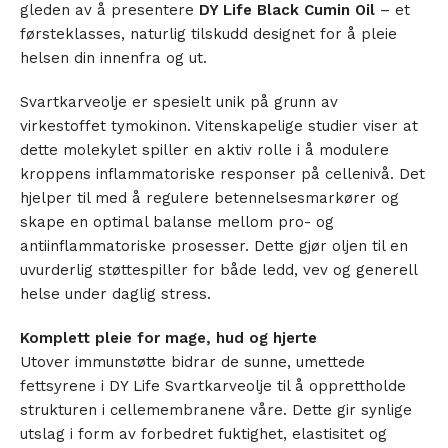
gleden av å presentere
DY Life Black Cumin Oil
– et
førsteklasses, naturlig tilskudd designet for å pleie
helsen din innenfra og ut.
Svartkarveolje er spesielt unik på grunn av
virkestoffet tymokinon. Vitenskapelige studier viser at
dette molekylet spiller en aktiv rolle i å modulere
kroppens inflammatoriske responser på cellenivå. Det
hjelper til med å regulere betennelsesmarkører og
skape en optimal balanse mellom pro- og
antiinflammatoriske prosesser. Dette gjør oljen til en
uvurderlig støttespiller for både ledd, vev og generell
helse under daglig stress.
Komplett pleie for mage, hud og hjerte
Utover immunstøtte bidrar de sunne, umettede
fettsyrene i DY Life Svartkarveolje til å opprettholde
strukturen i cellemembranene våre. Dette gir synlige
utslag i form av forbedret fuktighet, elastisitet og