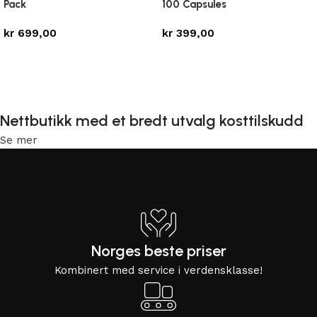
Pack
100 Capsules
kr
699,00
kr
399,00
Legg i handlekurv
Legg i handlekurv
Nettbutikk med et bredt utvalg kosttilskudd
Se mer
Norges beste priser
Kombinert med service i verdensklasse!