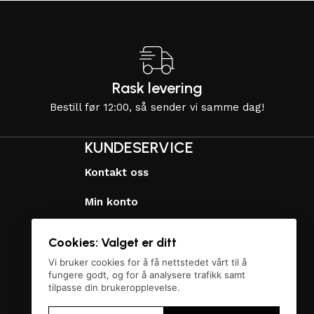
Rask levering
Bestill før 12:00, så sender vi samme dag!
KUNDESERVICE
Kontakt oss
Min konto
Merkevarer
Cookies: Valget er ditt
Personvernerklæring
Vi bruker cookies for å få nettstedet vårt til å
fungere godt, og for å analysere trafikk samt
tilpasse din brukeropplevelse.
Vilkår og betingelser