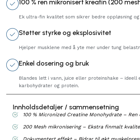
100 % ren mikronisert kreatin (200 mes
Ek ultra-fin kvalitet som sikrer bedre oppløsning o
Støtter styrke og eksplosivitet
Hjelper musklene med å yte mer under tung belastnin
Enkel dosering og bruk
Blandes lett i vann, juice eller proteinshake – idee
karbohydrater og protein.
Innholdsdetaljer / sammensetning
100 % Micronized Creatine Monohydrate – Ren og 
200 Mesh mikronisering – Ekstra finmalt kvalite
Dokumentert effekt – Bidrar til økt muskelprest