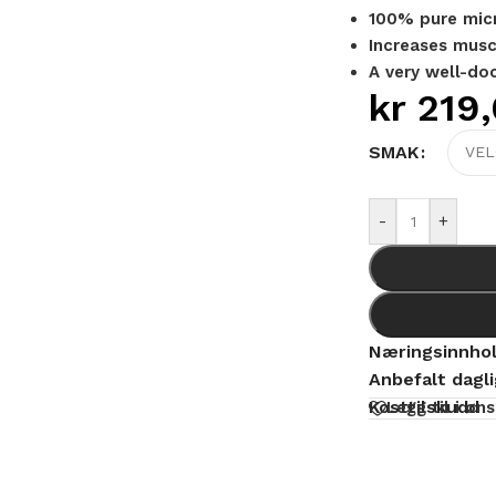
100% pure micr
Increases mus
A very well-d
kr
219,
Alternative:
SMAK
-
+
Næringsinnho
Anbefalt dagl
Kosttilskudd
Legg til i øn