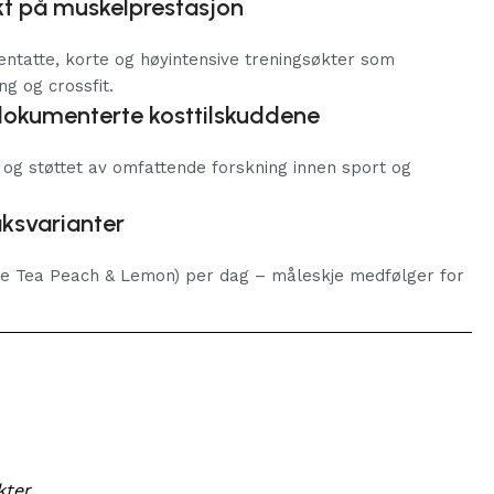
t på muskelprestasjon
jentatte, korte og høyintensive treningsøkter som
ng og crossfit.
dokumenterte kosttilskuddene
t og støttet av omfattende forskning innen sport og
aksvarianter
(Ice Tea Peach & Lemon) per dag – måleskje medfølger for
ter.