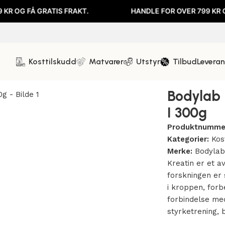
FÅ GRATIS FRAKT.
HANDLE FOR OVER 799 KR OG FÅ G
Kosttilskudd
Matvarer
Utstyr
Tilbud
Levera
e I 300g
Bodylab 
I 300g
Produktnumme
Kategorier:
Kos
Merke:
Bodyla
Kreatin er et a
forskningen er 
i kroppen, forb
forbindelse med
styrketrening, b