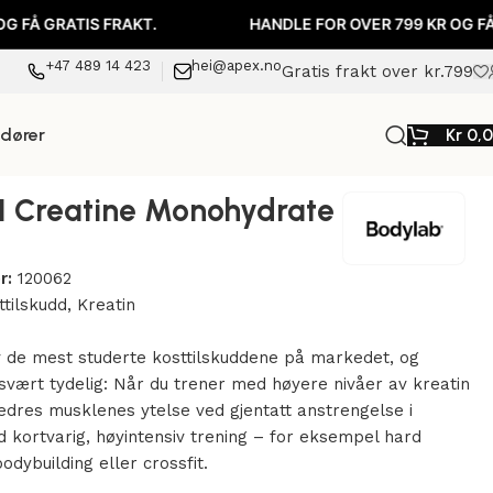
RATIS FRAKT.
HANDLE FOR OVER 799 KR OG FÅ GRATIS
+47 489 14 423
hei@apex.no
Gratis frakt over kr.799
ndører
Kr
0,
I Creatine Monohydrate
r:
120062
ttilskudd
,
Kreatin
b
v de mest studerte kosttilskuddene på markedet, og
svært tydelig: Når du trener med høyere nivåer av kreatin
edres musklenes ytelse ved gjentatt anstrengelse i
 kortvarig, høyintensiv trening – for eksempel hard
odybuilding eller crossfit.