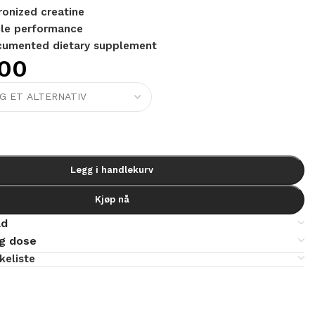
onized creatine
cle performance
ocumented dietary supplement
00
Legg i handlekurv
Kjøp nå
ld
ig dose
skeliste