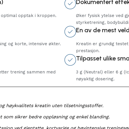
h)
Dokumentert effek
g optimal opptak i kroppen.
Øker fysisk ytelse ved g
styrketrening, bodybuildi
En av de mest vel
g og korte, intensive økter.
Kreatin er grundig teste
prestasjon.
Tilpasset ulike sm
ll etter trening sammen med
3 g (Neutral) eller 6 g 
nøyaktig dosering.
høykvalitets kreatin uten tilsetningsstoffer.
t som sikrer bedre oppløsning og enkel blanding.
asjon ved gjentatte, kortvarige og høyintensive treningsøk