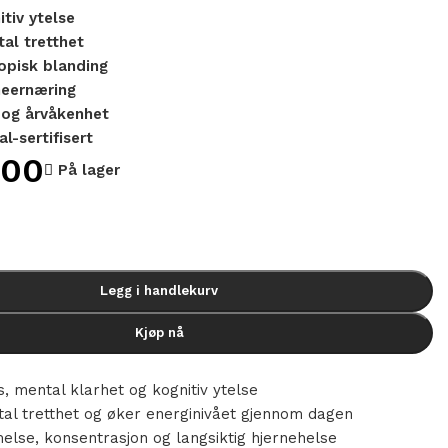
tiv ytelse
al tretthet
opisk blanding
neernæring
i og årvåkenhet
l-sertifisert
,00
På lager
Legg i handlekurv
Kjøp nå
r
, mental klarhet og kognitiv ytelse
al tretthet og øker energinivået gjennom dagen
lse, konsentrasjon og langsiktig hjernehelse