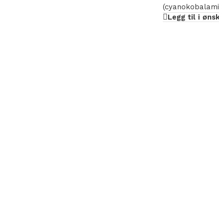
(cyanokobalami
Legg til i øns