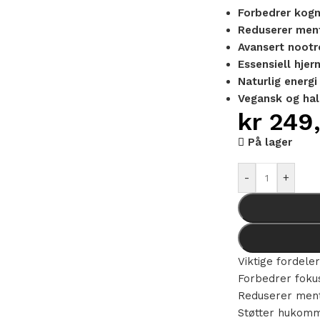
Forbedrer kogni
Reduserer ment
Avansert nootr
Essensiell hjer
Naturlig energ
Vegansk og hala
kr
249
På lager
Alternative:
-
+
Viktige fordele
Forbedrer fokus
Reduserer ment
Støtter hukomme