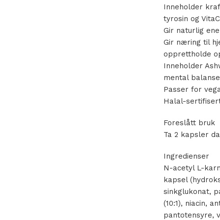
Inneholder kraf
tyrosin og Vita
Gir naturlig en
Gir næring til 
opprettholde o
Inneholder Ash
mental balans
Passer for veg
Halal-sertifise
Foreslått bruk
Ta 2 kapsler d
Ingredienser
N-acetyl L-karni
kapsel (hydroks
sinkglukonat, p
(10:1), niacin, 
pantotensyre, v