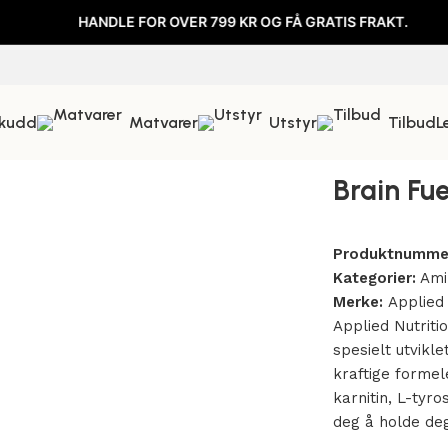
HANDLE FOR OVER 799 KR OG FÅ GRATIS FRAKT.
HAN
skudd
Matvarer
Utstyr
Tilbud
L
Capsules
Brain Fue
Produktnumme
Kategorier:
Ami
Merke:
Applied 
Applied Nutriti
spesielt utvikl
kraftige forme
karnitin, L-tyr
deg å holde de