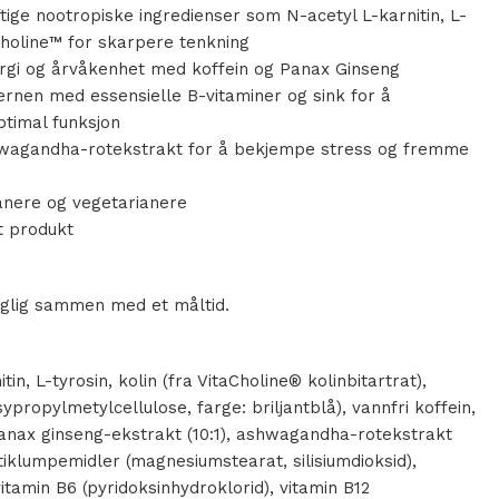
tige nootropiske ingredienser som N-acetyl L-karnitin, L-
Choline™ for skarpere tenkning
ergi og årvåkenhet med koffein og Panax Ginseng
hjernen med essensielle B-vitaminer og sink for å
ptimal funksjon
wagandha-rotekstrakt for å bekjempe stress og fremme
e
anere og vegetarianere
rt produkt
aglig sammen med et måltid.
tin, L-tyrosin, kolin (fra VitaCholine® kolinbitartrat),
ypropylmetylcellulose, farge: briljantblå), vannfri koffein,
anax ginseng-ekstrakt (10:1), ashwagandha-rotekstrakt
antiklumpemidler (magnesiumstearat, silisiumdioksid),
itamin B6 (pyridoksinhydroklorid), vitamin B12