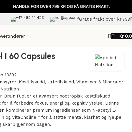
DLE FOR OVER 799 KR OG FÅ GRATIS FRAKT.
HANDLE 
+47 489 14 423
hei@apex.no
Gratis frakt over kr.799
everandører
Kr
0,
Tilbake til produkter
l I 60 Capsules
r:
10392
nosyrer
,
Kosttilskudd
,
Urtetilskudd
,
Vitaminer & Mineraler
Nutrition
on Brain Fuel er et avansert nootropisk kosttilskudd
et for å forbedre fokus, energi og kognitiv ytelse. Denne
len kombinerer premium ingredienser som N-acetyl L-
osin og VitaCholine™ for å støtte mental klarhet og hjelpe
g skarp gjennom dagen.