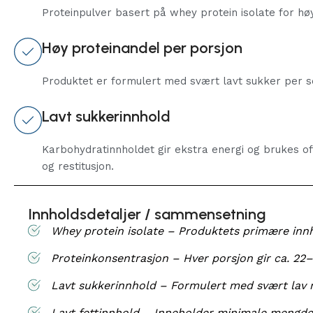
Proteinpulver basert på whey protein isolate for hø
Høy proteinandel per porsjon
Produktet er formulert med svært lavt sukker per se
Lavt sukkerinnhold
Karbohydratinnholdet gir ekstra energi og brukes of
og restitusjon.
Innholdsdetaljer / sammensetning
Whey protein isolate – Produktets primære innhol
Proteinkonsentrasjon – Hver porsjon gir ca. 22–
Lavt sukkerinnhold – Formulert med svært lav 
Lavt fettinnhold – Inneholder minimale mengder