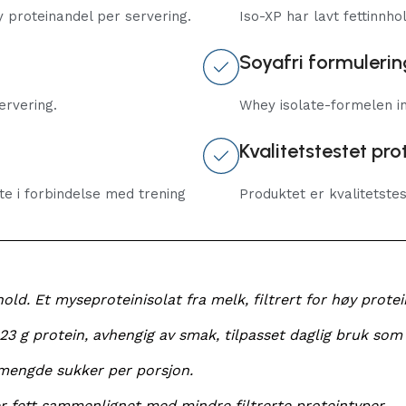
y proteinandel per servering.
Iso-XP har lavt fettinnh
Soyafri formulerin
rvering.​
Whey isolate-formelen inn
Kvalitetstestet pro
te i forbindelse med trening
Produktet er kvalitetstes
d. Et myseproteinisolat fra melk, filtrert for høy protei
23 g protein, avhengig av smak, tilpasset daglig bruk som 
mengde sukker per porsjon.
 fett sammenlignet med mindre filtrerte proteintyper.