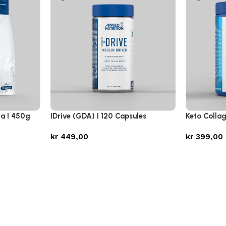
la I 450g
IDrive (GDA) I 120 Capsules
Keto Collag
kr
449,00
kr
399,00