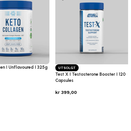
en I Unflavoured I 325g
UTSOLGT
Test X I Testosterone Booster I 120
Capsules
kr
399,00