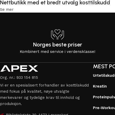
Nettbutikk med et bredt utvalg kosttilskudd
Se mer
Norges beste priser
Kombinert med service i verdensklasse!
MEST P
Urtetilsku
Org. nr.: 933 154 815
Vi er en spesialisert forhandler av kosttilskudd
Kreatin
med fokus på kvalitet, nøye utvalgte
Proteinpul
merkevarer og tydelige krav til innhold og
produksjon.
Pre-Worko
Bibliotekgata 30, 1473 Lørenskog