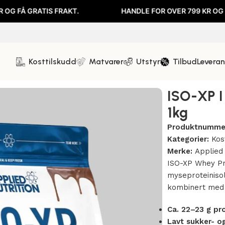
ATIS FRAKT.
HANDLE FOR OVER 799 KR OG FÅ GRATIS 
Kosttilskudd
Matvarer
Utstyr
Tilbud
Levera
olate I 1kg
ISO-XP I 
1kg
Produktnumme
Kategorier:
Kos
Merke:
Applied 
ISO-XP Whey Pro
myseproteinisol
kombinert me
Ca. 22–23 g pro
Lavt sukker- o