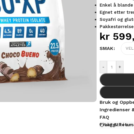
Enkel å blande
Egnet etter tre
Soyafri og glut
Pakkestørrelse:
kr
599
Alternative:
SMAK
-
+
Bruk og Oppbe
Ingredienser 
FAQ
Frakt & Retur
Legg til i øn