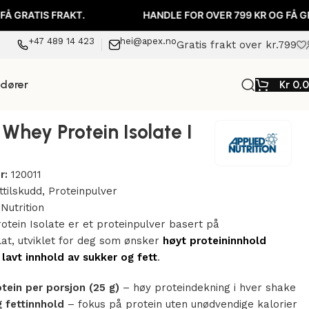
FRAKT.
HANDLE FOR OVER 799 KR OG FÅ GRATIS FRAK
+47 489 14 423
hei@apex.no
Gratis frakt over kr.799
ndører
Kr
0,
Whey Protein Isolate I
r:
120011
ttilskudd
,
Proteinpulver
Nutrition
tein Isolate er et proteinpulver basert på
at, utviklet for deg som ønsker
høyt proteininnhold
d
lavt innhold av sukker og fett
.
tein per porsjon (25 g)
– høy proteindekning i hver shake
g fettinnhold
– fokus på protein uten unødvendige kalorier