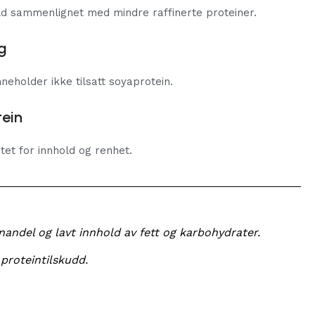
old sammenlignet med mindre raffinerte proteiner.​
g​
eholder ikke tilsatt soyaprotein.​
tein
tet for innhold og renhet.
nandel og lavt innhold av fett og karbohydrater.
proteintilskudd.