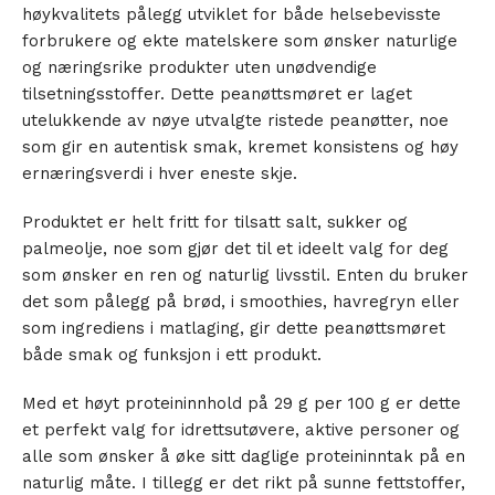
høykvalitets pålegg utviklet for både helsebevisste
forbrukere og ekte matelskere som ønsker naturlige
og næringsrike produkter uten unødvendige
tilsetningsstoffer. Dette peanøttsmøret er laget
utelukkende av nøye utvalgte ristede peanøtter, noe
som gir en autentisk smak, kremet konsistens og høy
ernæringsverdi i hver eneste skje.
Produktet er helt fritt for tilsatt salt, sukker og
palmeolje, noe som gjør det til et ideelt valg for deg
som ønsker en ren og naturlig livsstil. Enten du bruker
det som pålegg på brød, i smoothies, havregryn eller
som ingrediens i matlaging, gir dette peanøttsmøret
både smak og funksjon i ett produkt.
Med et høyt proteininnhold på 29 g per 100 g er dette
et perfekt valg for idrettsutøvere, aktive personer og
alle som ønsker å øke sitt daglige proteininntak på en
naturlig måte. I tillegg er det rikt på sunne fettstoffer,