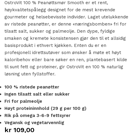
OstroVit 100 % Peanøttsmør Smooth er et rent,
høykvalitetspålegg designet for de mest krevende
gourmeter og helsebevisste individer. Laget utelukkende
av ristede peanøtter, er denne «næringsbomben» fri for
tilsatt salt, sukker og palmeolje. Den dype, fyldige
smaken og kremete konsistensen gjør den til et allsidig
basisprodukt i ethvert kjøkken. Enten du er en
profesjonell idrettsutøver som ønsker å møte et høyt
kaloribehov eller bare søker en ren, plantebasert kilde
til sunt fett og proteiner, gir OstroVit en 100 % naturlig
løsning uten fyllstoffer.
100 % ristede peanøtter
Ingen tilsatt salt eller sukker
Fri for palmeolje
Høyt proteininnhold (29 g per 100 g)
Rik på omega 3-6-9 fettsyrer
Vegansk og vegetarvennlig
kr
109,00