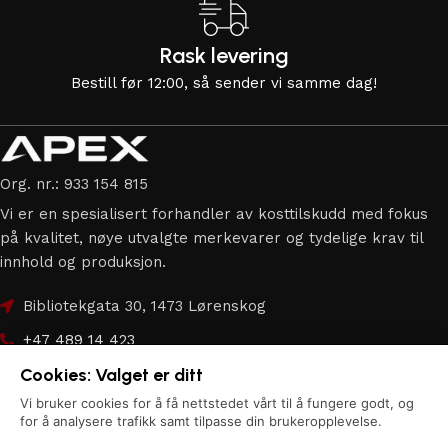
Rask levering
Bestill før 12:00, så sender vi samme dag!
Org. nr.: 933 154 815
Vi er en spesialisert forhandler av kosttilskudd med fokus
på kvalitet, nøye utvalgte merkevarer og tydelige krav til
innhold og produksjon.
Bibliotekgata 30, 1473 Lørenskog
+47 489 14 423
Cookies: Valget er ditt
hei@apex.no
Vi bruker cookies for å få nettstedet vårt til å fungere godt, og
Copyright © 2026
Apex.no
| Alle rettigheter forbeholdes.
for å analysere trafikk samt tilpasse din brukeropplevelse.