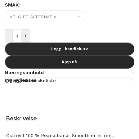
SMAK
Alternative:
-
+
Legg i handlekurv
Kjøp nå
Næringsinnhold
Ingredienser
Legg til i ønskeliste
Beskrivelse
OstroVit 100 % Peanøttsmør Smooth er et rent,