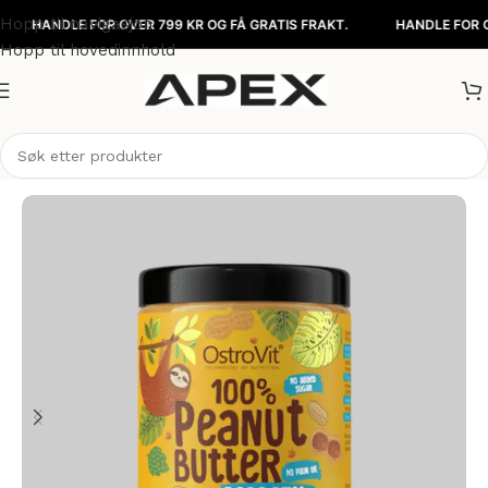
Hopp til navigasjon
NDLE FOR OVER 799 KR OG FÅ GRATIS FRAKT.
HANDLE FOR OVER 79
Hopp til hovedinnhold
Hjem
/
Matvarer
/
Nøtter & pålegg