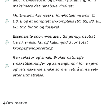
leucin, L-isoleucin og L-valin (totalt 7 g) for å
maksimere det "anabole vinduet".
Multivitaminkompleks: Inneholder vitamin C,
D3, E og et komplett B-kompleks (B1, B2, B3, B5,
B6, B12, biotin og folsyre).
Essensielle spormineraler: Gir jernpyrosulfat
(jern), sinksulfat og kaliumjodid for total
kroppsgjenoppretting.
Ren tekstur og smak: Bruker naturlige
smakstilsetninger og xantangummi for en jevn
og velsmakende shake som er lett å innta selv
etter utmattelse.
Om merke