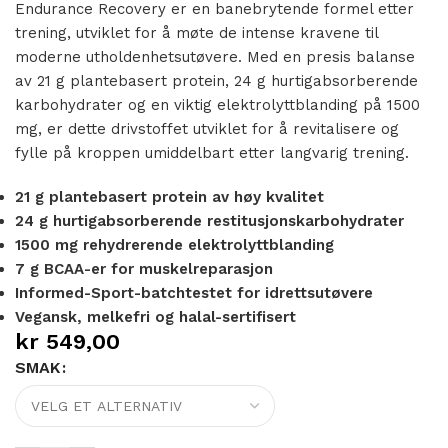
Endurance Recovery er en banebrytende formel etter
trening, utviklet for å møte de intense kravene til
moderne utholdenhetsutøvere. Med en presis balanse
av 21 g plantebasert protein, 24 g hurtigabsorberende
karbohydrater og en viktig elektrolyttblanding på 1500
mg, er dette drivstoffet utviklet for å revitalisere og
fylle på kroppen umiddelbart etter langvarig trening.
21 g plantebasert protein av høy kvalitet
24 g hurtigabsorberende restitusjonskarbohydrater
1500 mg rehydrerende elektrolyttblanding
7 g BCAA-er for muskelreparasjon
Informed-Sport-batchtestet for idrettsutøvere
Vegansk, melkefri og halal-sertifisert
kr
549,00
SMAK
Alternative: