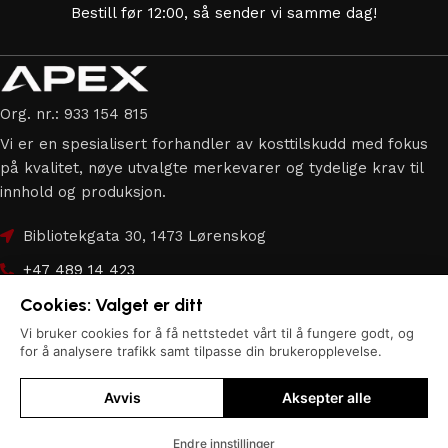
Bestill før 12:00, så sender vi samme dag!
Org. nr.: 933 154 815
Vi er en spesialisert forhandler av kosttilskudd med fokus
på kvalitet, nøye utvalgte merkevarer og tydelige krav til
innhold og produksjon.
Bibliotekgata 30, 1473 Lørenskog
+47 489 14 423
Cookies: Valget er ditt
hei@apex.no
Vi bruker cookies for å få nettstedet vårt til å fungere godt, og
Copyright © 2026
Apex.no
| Alle rettigheter forbeholdes.
for å analysere trafikk samt tilpasse din brukeropplevelse.
Avvis
Aksepter alle
Endre innstillinger