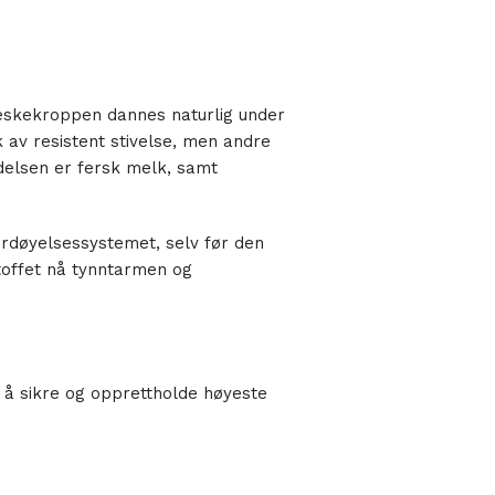
neskekroppen dannes naturlig under
av resistent stivelse, men andre
ndelsen er fersk melk, samt
ordøyelsessystemet, selv før den
toffet nå tynntarmen og
r å sikre og opprettholde høyeste