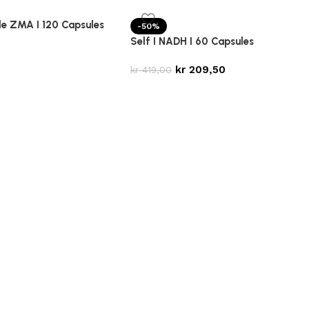
le ZMA I 120 Capsules
-50%
Self I NADH I 60 Capsules
kr
209,50
kr
419,00