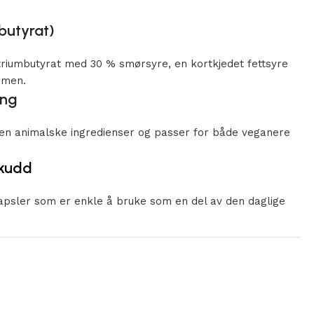
(butyrat)
triumbutyrat med 30 % smørsyre, en kortkjedet fettsyre
rmen.
ing
gen animalske ingredienser og passer for både veganere
skudd
apsler som er enkle å bruke som en del av den daglige