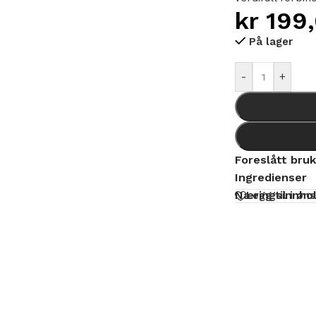
kr
199
På lager
Alternative:
-
+
Foreslått bru
Ingredienser
Næringsinnho
Legg til i øn