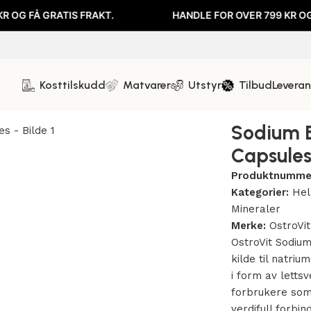
 GRATIS FRAKT.
HANDLE FOR OVER 799 KR OG FÅ GRA
Kosttilskudd
Matvarer
Utstyr
Tilbud
Levera
 I 600mg I 90 Capsules
Sodium B
Capsule
Produktnumme
Kategorier:
Hel
Mineraler
Merke:
OstroVit
OstroVit Sodium
kilde til natri
i form av letts
forbrukere som
verdifull forbin