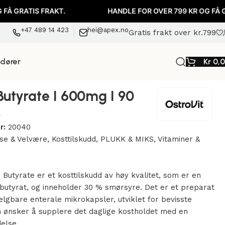
TIS FRAKT.
HANDLE FOR OVER 799 KR OG FÅ GRATIS 
+47 489 14 423
hei@apex.no
Gratis frakt over kr.799
ndører
Kr
0,
utyrate I 600mg I 90
s
r:
20040
se & Velvære
,
Kosttilskudd
,
PLUKK & MIKS
,
Vitaminer &
 Butyrate er et kosttilskudd av høy kvalitet, som er en
umbutyrat, og inneholder 30 % smørsyre. Det er et preparat
velgbare enterale mikrokapsler, utviklet for bevisste
 ønsker å supplere det daglige kostholdet med en
delse.