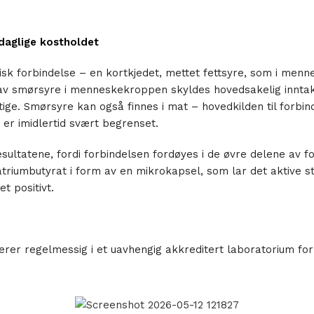
 daglige kostholdet
isk forbindelse – en kortkjedet, mettet fettsyre, som i men
av smørsyre i menneskekroppen skyldes hovedsakelig inntak 
ktige. Smørsyre kan også finnes i mat – hovedkilden til forbi
 er imidlertid svært begrenset.
sultatene, fordi forbindelsen fordøyes i de øvre delene av f
triumbutyrat i form av en mikrokapsel, som lar det aktive s
t positivt.
erer regelmessig i et uavhengig akkreditert laboratorium fo