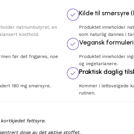
Kilde til smørsyre 
eholder natriumbutyrat, en
Produktet inneholder na
balansert kosthold.
som naturlig dannes i ta
Vegansk formuler
rmen før det frigjøres, noe
Produktet inneholder in
og vegetarianere.
Praktisk daglig til
udert 180 mg smørsyre.
Kommer i lettsvelgede k
rutinen.
kortkjedet fettsyre.
ntrert dose av det aktive stoffet.