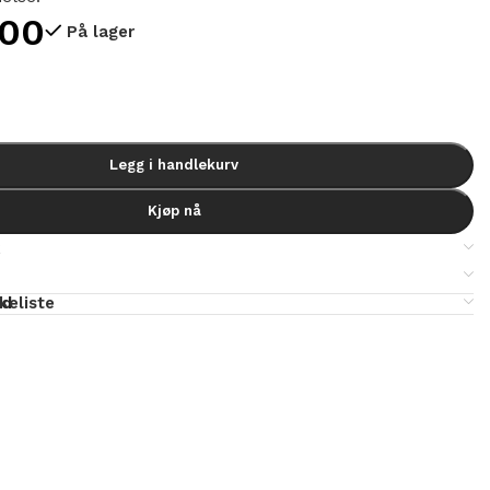
,00
På lager
Legg i handlekurv
Kjøp nå
k
ld
skeliste