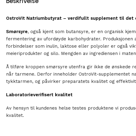
Beskrivelse
OstroVit Natriumbutyrat – verdifullt supplement til det
Smørsyre
, også kjent som butansyre, er en organisk kjem
fermentering av ufordøyde karbohydrater. Produksjonen 
forbindelser som inulin, laktose eller polyoler er også vi
meieriprodukter og silo. Mengden av ingrediensen i maten
Å tilføre kroppen smørsyre utenfra gir ikke de ønskede re
når tarmene. Derfor inneholder OstroVit-supplementet na
tykktarmen, og påvirker preparatets kvalitet og effektivite
Laboratorieverifisert kvalitet
Av hensyn til kundenes helse testes produktene vi produs
kvalitet.