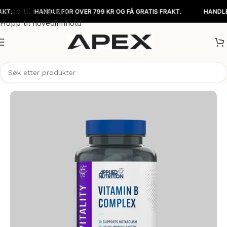
Hopp til navigasjon
HANDLE FOR OVER 799 KR OG FÅ GRATIS FRAKT.
HANDLE FOR 
Hopp til hovedinnhold
Hjem
/
Kosttilskudd
/
Vitaminer & Mineraler