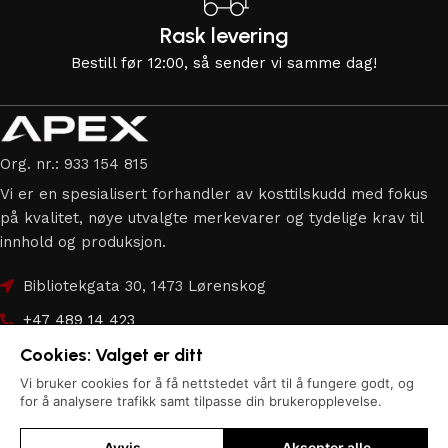
Rask levering
Bestill før 12:00, så sender vi samme dag!
Org. nr.: 933 154 815
Vi er en spesialisert forhandler av kosttilskudd med fokus
på kvalitet, nøye utvalgte merkevarer og tydelige krav til
innhold og produksjon.
Bibliotekgata 30, 1473 Lørenskog
+47 489 14 423
Cookies: Valget er ditt
hei@apex.no
Vi bruker cookies for å få nettstedet vårt til å fungere godt, og
Copyright © 2026
Apex.no
| Alle rettigheter forbeholdes.
for å analysere trafikk samt tilpasse din brukeropplevelse.
Avvis
Aksepter alle