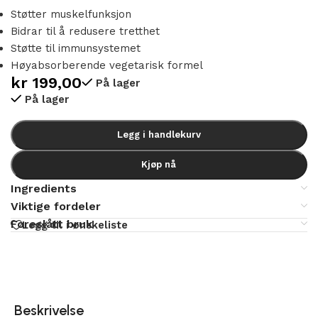
Støtter muskelfunksjon
Bidrar til å redusere tretthet
Støtte til immunsystemet
Høyabsorberende vegetarisk formel
kr
199,00
På lager
På lager
Alternative:
Legg i handlekurv
Kjøp nå
Ingredients
Viktige fordeler
Foreslått bruk
Legg til i ønskeliste
Beskrivelse