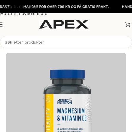
Hopp til navigasjon
.
HANDLE FOR OVER 799 KR OG FÅ GRATIS FRAKT.
HANDLE FO
Hopp til hovedinnhold
Hjem
/
Kosttilskudd
/
Vitaminer & Mineraler