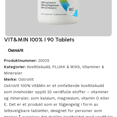
VIT&MIN 100% I 90 Tablets
Produktnummer:
20025
Kategorier:
Kosttilskudd
,
PLUKK & MIKS
,
Vitaminer &
Mineraler
Merke:
OstroVit
OstroVit 100% Vit&Min er et omfattende kosttilskudd
som inneholder opptil 20 verdifulle stoffer – vitaminer
og mineraler, som kalsium, magnesium, vitamin D eller
E. Det er et produkt som er tilgjengelig i form av
lettsvelgbare tabletter, designet for personer som
ønsker å supplere det daglige kostholdet med verdifulle