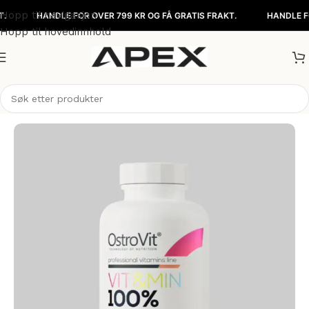
Hopp til navigasjon
HANDLE FOR OVER 799 KR OG FÅ GRATIS FRAKT.
HANDLE FOR OVE
Hopp til hovedinnhold
Hjem
/
Kosttilskudd
/
Vitaminer & Mineraler