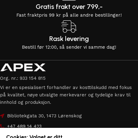
Gratis frakt over 799,-
Fast fraktpris 99 kr på alle andre bestillinger!
Rask levering
Bestill før 12:00, så sender vi samme dag!
Org. nr.: 933 154 815
Vi er en spesialisert forhandler av kosttilskudd med fokus
på kvalitet, nøye utvalgte merkevarer og tydelige krav til
innhold og produksjon.
Bibliotekgata 30, 1473 Lørenskog
+47 489 14 423
Cookies: Valget er ditt
hei@apex.no