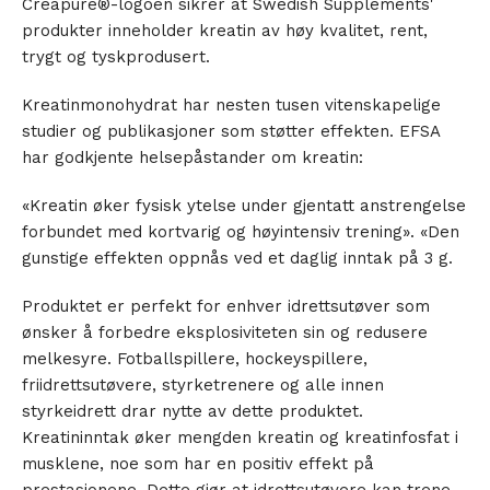
Creapure®-logoen sikrer at Swedish Supplements'
produkter inneholder kreatin av høy kvalitet, rent,
trygt og tyskprodusert.
Kreatinmonohydrat har nesten tusen vitenskapelige
studier og publikasjoner som støtter effekten. EFSA
har godkjente helsepåstander om kreatin:
«Kreatin øker fysisk ytelse under gjentatt anstrengelse
forbundet med kortvarig og høyintensiv trening». «Den
gunstige effekten oppnås ved et daglig inntak på 3 g.
Produktet er perfekt for enhver idrettsutøver som
ønsker å forbedre eksplosiviteten sin og redusere
melkesyre. Fotballspillere, hockeyspillere,
friidrettsutøvere, styrketrenere og alle innen
styrkeidrett drar nytte av dette produktet.
Kreatininntak øker mengden kreatin og kreatinfosfat i
musklene, noe som har en positiv effekt på
prestasjonene. Dette gjør at idrettsutøvere kan trene