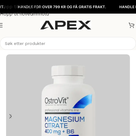
Hopp til navigasjon
HANDLE FOR OVER 799 KR OG FÅ GRATIS FRAKT.
HANDLE FOR OV
Hopp til hovedinnhold
Hjem
/
Kosttilskudd
/
Vitaminer & Mineraler