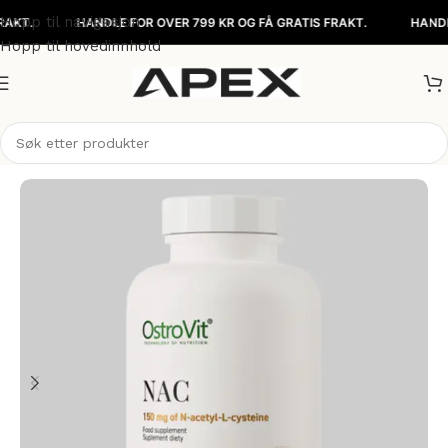
Hopp til navigasjon
HANDLE FOR OVER 799 KR OG FÅ GRATIS FRAKT.
HANDLE FOR
Hopp til hovedinnhold
Hjem
/
Kosttilskudd
/
Aminosyrer