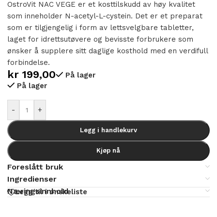
OstroVit NAC VEGE er et kosttilskudd av høy kvalitet
som inneholder N-acetyl-L-cystein. Det er et preparat
som er tilgjengelig i form av lettsvelgbare tabletter,
laget for idrettsutøvere og bevisste forbrukere som
ønsker å supplere sitt daglige kosthold med en verdifull
forbindelse.
kr
199,00
På lager
På lager
Alternative:
-
+
Legg i handlekurv
Kjøp nå
Foreslått bruk
Ingredienser
Næringsinnhold
Legg til i ønskeliste