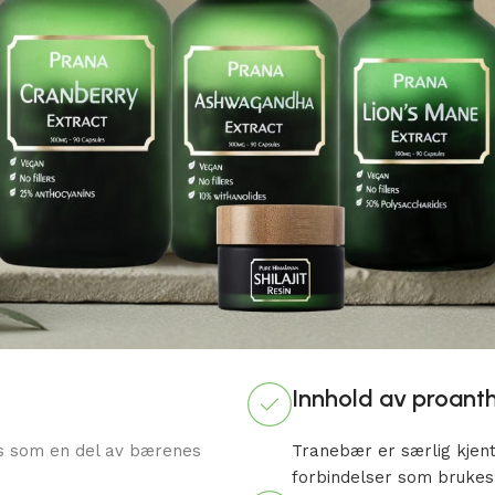
Innhold av proant
es som en del av bærenes
Tranebær er særlig kjent 
forbindelser som brukes 