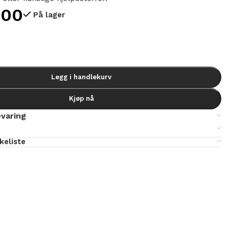
,00
På lager
Legg i handlekurv
Kjøp nå
varing
skeliste