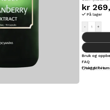
kr
269
På lager
Alternative:
-
+
Bruk og oppbe
FAQ
Frakt & Retur
Legg til i øn