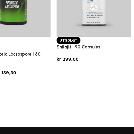
UTSOLGT
Shilajit I 90 Capsules
iotic Lactospore I 60
kr
299,00
r
139,30