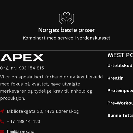
Norges beste priser
Kombinert med service i verdensklasse!
MEST P
Urtetilsku
Org. nr.: 933 154 815
Vi er en spesialisert forhandler av kosttilskudd
Kreatin
med fokus på kvalitet, nøye utvalgte
Proteinpul
merkevarer og tydelige krav til innhold og
produksjon.
Pre-Worko
Bibliotekgata 30, 1473 Lørenskog
Sunne fett
+47 489 14 423
hei@apex.no