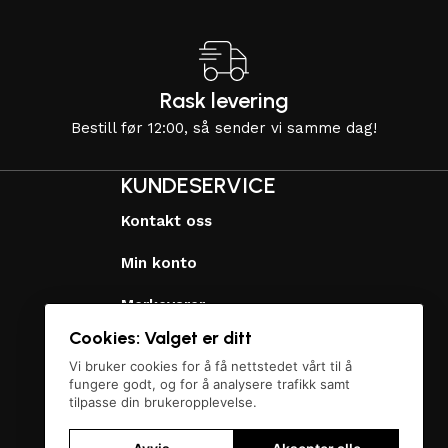
Rask levering
Bestill før 12:00, så sender vi samme dag!
KUNDESERVICE
Kontakt oss
Min konto
Merkevarer
Cookies: Valget er ditt
Personvernerklæring
Vi bruker cookies for å få nettstedet vårt til å
fungere godt, og for å analysere trafikk samt
Vilkår og betingelser
tilpasse din brukeropplevelse.