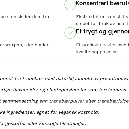
Konsentrert bærut
noe som skiller dem fra
Ekstraktet er fremstilt 
stedet for bruk av hele b
Et trygt og gjenno
crocarpon, ikke blader,
Et produkt utviklet med 
kvalitetsopplevelse.
nnet fra tranebær med naturlig innhold av proanthocyani
rlige flavonoider og plantepolyfenoler som forekommer n
nt sammensetning enn tranebærpulver eller tranebærjuice
e ingredienser, egnet for vegansk kosthold.
argestoffer eller kunstige tilsetninger.