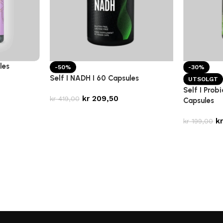
les
-50%
-30%
Self I NADH I 60 Capsules
UTSOLGT
Self I Prob
kr
209,50
kr
419,00
Capsules
k
kr
199,00