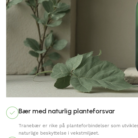
Bær med naturlig planteforsvar
Tranebær er rike på planteforbindelser som utvikl
naturlige beskyttelse i vekstmiljøet.