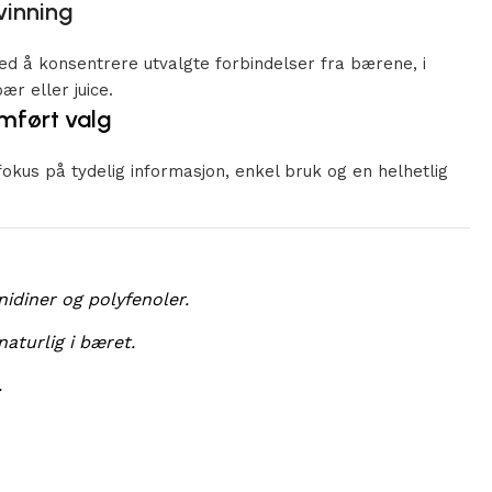
vinning
ved å konsentrere utvalgte forbindelser fra bærene, i
ær eller juice.
mført valg
fokus på tydelig informasjon, enkel bruk og en helhetlig
diner og polyfenoler.
aturlig i bæret.
.