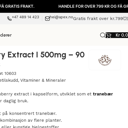
AKT.
HANDLE FOR OVER 799 KR OG FÅ GRATIS FRAKT.
+47 489 14 423
hei@apex.no
Gratis frakt over kr.799
ndører
Kr
0,
y Extract I 500mg – 90
s
r:
10603
etilskudd
,
Vitaminer & Mineraler
berry extract i kapselform, utviklet som et
tranebær
r daglig bruk.
t på konsentrert tranebær.
kombinasjon av flere planter.
 eller kunstige hjelpestoffer.