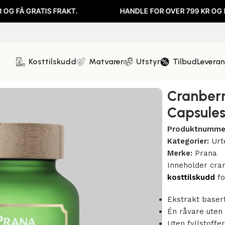
S FRAKT.
HANDLE FOR OVER 799 KR OG FÅ GRATIS FR
Kosttilskudd
Matvarer
Utstyr
Tilbud
Levera
ct I 500mg – 90 Capsules
Cranberr
Capsule
Produktnumme
Kategorier:
Urt
Merke:
Prana
Inneholder cran
kosttilskudd
fo
Ekstrakt baser
Én råvare uten 
Uten fyllstoffer