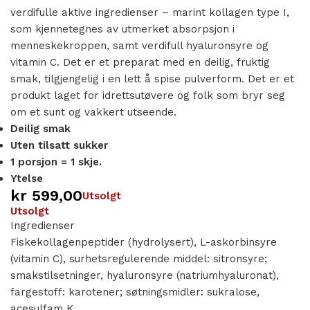
verdifulle aktive ingredienser – marint kollagen type I,
som kjennetegnes av utmerket absorpsjon i
menneskekroppen, samt verdifull hyaluronsyre og
vitamin C. Det er et preparat med en deilig, fruktig
smak, tilgjengelig i en lett å spise pulverform. Det er et
produkt laget for idrettsutøvere og folk som bryr seg
om et sunt og vakkert utseende.
Deilig smak
Uten tilsatt sukker
1 porsjon = 1 skje.
Ytelse
kr
599,00
Utsolgt
Utsolgt
Ingredienser
Fiskekollagenpeptider (hydrolysert), L-askorbinsyre
(vitamin C), surhetsregulerende middel: sitronsyre;
smakstilsetninger, hyaluronsyre (natriumhyaluronat),
fargestoff: karotener; søtningsmidler: sukralose,
acesulfam K.