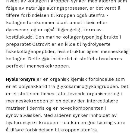
nivået av kollagen i kroppen synker med alderen som
følge av naturlige aldringsprosesser, er det verdt å
tilføre forbindelsen til kroppen også utenfra -
kollagen forekommer blant annet i bein eller
dyresener, og er også tilgjengelig i form av
kosttilskudd. Den marine kollagentypen jeg brukte i
preparatet OstroVit er en kilde til hydrolyserte
fiskekollagenpeptider, hvis struktur ligner menneskelig
kollagen. Dette gjør imidlertid at stoffet absorberes
perfekt i menneskekroppen.
Hyaluronsyre
er en organisk kjemisk forbindelse som
er et polysakkarid fra glykosaminoglykangruppen. Det
er et stoff som finnes i alle levende organismer og i
menneskekroppen er en del av den intercellulære
matrisen i dermis og er hovedkomponenten i
synovialvæsken. Med alderen synker innholdet av
hyaluronsyre i kroppen – da kan en god løsning være
å tilføre forbindelsen til kroppen utenfra.