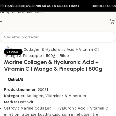
Hopp til navigasjon
NDLE FOR OVER 799 KR OG FÅ GRATIS FRAKT.
HANDLE FOR OVER 799
Hopp til hovedinnhold
Hjem
/
Kosttilskudd
/
Vitaminer & Mineraler
UTSOLGT
Marine Collagen & Hyaluronic Acid +
Vitamin C I Mango & Pineapple I 500g
Produktnummer:
20031
Kategorier:
Kollagen
,
Vitaminer & Mineraler
Merke:
OstroVit
OstroVit Marine Collagen + Hyaluronic Acid + Vitamin C
er et omfattende kosttilskudd som inneholder tre