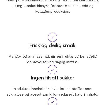
Hver porsjon inneholder 40 mg natriumhyaluronat og
80 mg L-askorbinsyre for støtte til hud, ledd og
kollagenproduksjon.
Frisk og deilig smak
Mango- og ananassmak gir en fruktig og behagelig
opplevelse ved daglig inntak.
Ingen tilsatt sukker
Produktet inneholder lavkalori søtstoffer som
sukralose og acesulfam K for redusert kaloriinnhold.