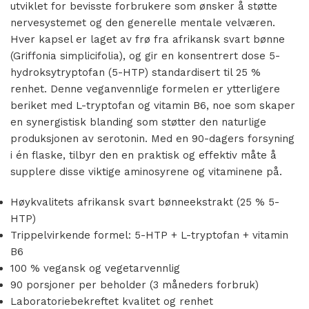
utviklet for bevisste forbrukere som ønsker å støtte
nervesystemet og den generelle mentale velværen.
Hver kapsel er laget av frø fra afrikansk svart bønne
(Griffonia simplicifolia), og gir en konsentrert dose 5-
hydroksytryptofan (5-HTP) standardisert til 25 %
renhet. Denne veganvennlige formelen er ytterligere
beriket med L-tryptofan og vitamin B6, noe som skaper
en synergistisk blanding som støtter den naturlige
produksjonen av serotonin. Med en 90-dagers forsyning
i én flaske, tilbyr den en praktisk og effektiv måte å
supplere disse viktige aminosyrene og vitaminene på.
Høykvalitets afrikansk svart bønneekstrakt (25 % 5-
HTP)
Trippelvirkende formel: 5-HTP + L-tryptofan + vitamin
B6
100 % vegansk og vegetarvennlig
90 porsjoner per beholder (3 måneders forbruk)
Laboratoriebekreftet kvalitet og renhet