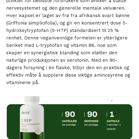
utviklet for bevisste forbrukere som ønsker å støtte
nervesystemet og den generelle mentale velværen.
Hver kapsel er laget av frø fra afrikansk svart bønne
(Griffonia simplicifolia), og gir en konsentrert dose 5-
hydroksytryptofan (5-HTP) standardisert til 25 %
renhet. Denne veganvennlige formelen er ytterligere
beriket med L-tryptofan og vitamin B6, noe som
skaper en synergistisk blanding som støtter den
naturlige produksjonen av serotonin. Med en 90-
dagers forsyning i én flaske, tilbyr den en praktisk og
effektiv måte å supplere disse viktige aminosyrene og
vitaminene på.