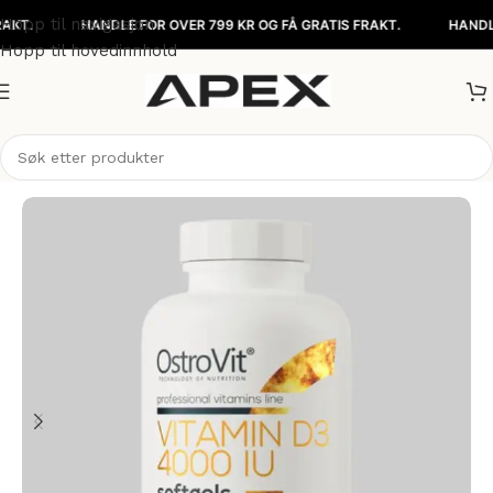
Hopp til navigasjon
HANDLE FOR OVER 799 KR OG FÅ GRATIS FRAKT.
HANDLE FOR 
Hopp til hovedinnhold
Hjem
/
Kosttilskudd
/
Vitaminer & Mineraler