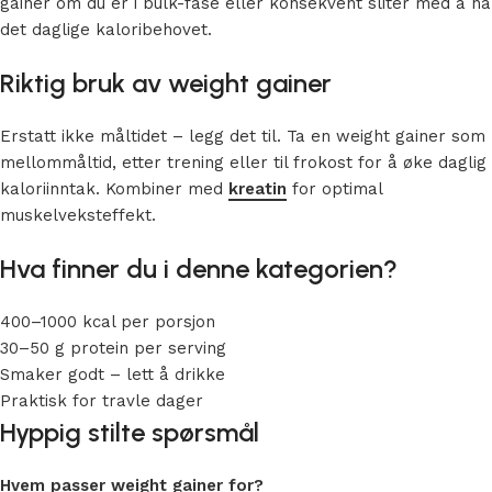
gainer om du er i bulk-fase eller konsekvent sliter med å nå
det
daglige kaloribehovet.
Riktig bruk av weight gainer
Erstatt ikke måltidet – legg det til. Ta en weight gainer som
mellommåltid, etter trening eller til frokost for å øke daglig
kaloriinntak. Kombiner med
kreatin
for optimal
muskelveksteffekt.
Hva finner du i denne kategorien?
400–1000 kcal per porsjon
30–50 g protein per serving
Smaker godt – lett å drikke
Praktisk for travle dager
Hyppig stilte spørsmål
Hvem passer weight gainer for?