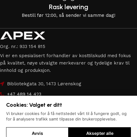
Rask levering
Bestill før 12:00, så sender vi samme dag!
Org. nr.: 933 154 815
Vi er en spesialisert forhandler av kosttilskudd med fokus
på kvalitet, nøye utvalgte merkevarer og tydelige krav til
innhold og produksjon.
Bibliotekgata 30, 1473 Lørenskog
+47 489 14 423
Cookies: Valget er ditt
hei@apex.no
Vi bruker cookies for å få nettstedet vårt til å fungere godt, og
Copyright © 2026
Apex.no
| Alle rettigheter forbeholdes.
for å analysere trafikk samt tilpasse din brukeropplevelse.
Avvis
Aksepter alle