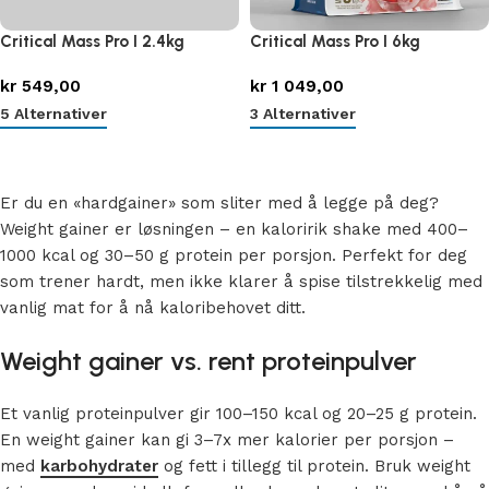
Critical Mass Pro I 2.4kg
Critical Mass Pro I 6kg
kr
549,00
kr
1 049,00
5 Alternativer
3 Alternativer
Velg alternativ
Velg alternativ
Er du en «hardgainer» som sliter med å legge på deg?
Weight gainer er løsningen – en kaloririk shake med 400–
1000 kcal og 30–50 g protein per porsjon. Perfekt for deg
som trener hardt, men ikke klarer å spise tilstrekkelig med
vanlig mat for å nå kalori
beho
vet ditt.
Weight gainer vs. rent proteinpulver
Et vanlig proteinpulver gir 100–150 kcal og 20–25 g protein.
En weight gainer kan gi 3–7x mer kalorier per porsjon –
med
karbohydrater
og fett i tillegg til protein. Bruk weight