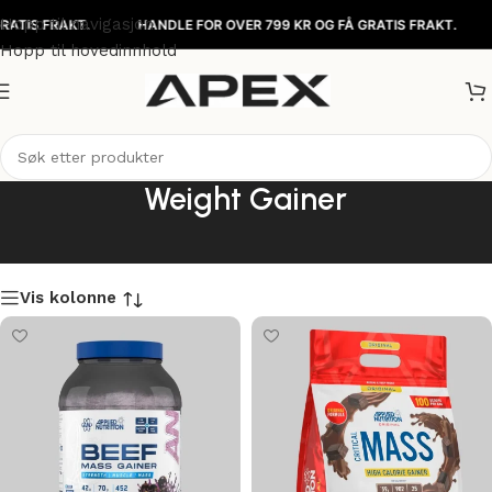
Hopp til navigasjon
IS FRAKT.
HANDLE FOR OVER 799 KR OG FÅ GRATIS FRAKT.
H
Hopp til hovedinnhold
Weight Gainer
Vis kolonne